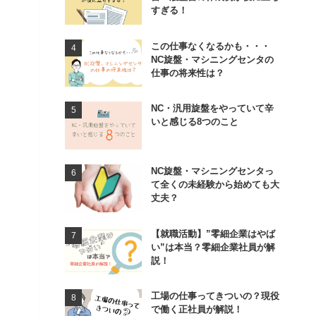
すぎる！
この仕事なくなるかも・・・
NC旋盤・マシニングセンタの
仕事の将来性は？
NC・汎用旋盤をやっていて辛
いと感じる8つのこと
NC旋盤・マシニングセンタっ
て全くの未経験から始めても大
丈夫？
【就職活動】”零細企業はやば
い”は本当？零細企業社員が解
説！
工場の仕事ってきついの？現役
で働く正社員が解説！